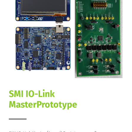
SMI IO-Link
MasterPrototype