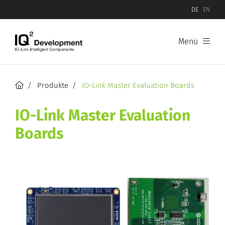
DE
EN
Menü
Startseite
Produkte
Produkte
IO-Link Master Evaluation Boards
Wissensdatenbank
IO-Link Master Evaluation
Boards
Unternehmen
Kontakt
News